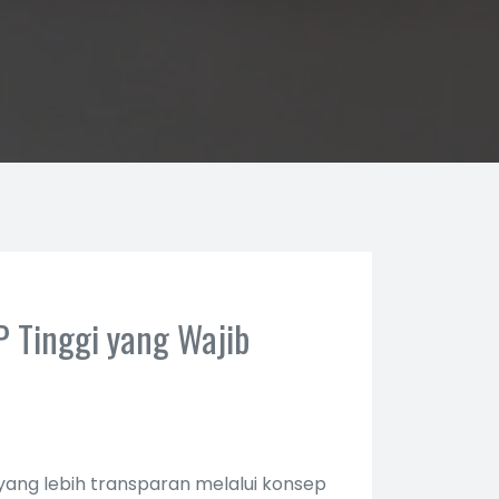
 Tinggi yang Wajib
ang lebih transparan melalui konsep