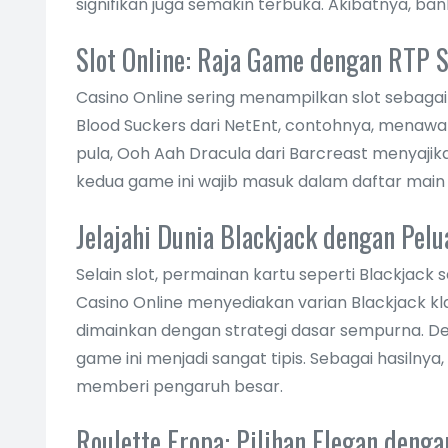
signifikan juga semakin terbuka. Akibatnya, ban
Slot Online: Raja Game dengan RTP 
Casino Online sering menampilkan slot sebagai
Blood Suckers dari NetEnt, contohnya, menaw
pula, Ooh Aah Dracula dari Barcreast menyajikan
kedua game ini wajib masuk dalam daftar main
Jelajahi Dunia Blackjack dengan Pel
Selain slot, permainan kartu seperti Blackjack
Casino Online menyediakan varian Blackjack k
dimainkan dengan strategi dasar sempurna. De
game ini menjadi sangat tipis. Sebagai hasiln
memberi pengaruh besar.
Roulette Eropa: Pilihan Elegan deng