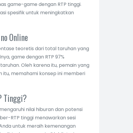
bahas game-game dengan RTP tinggi.
i spesifik untuk meningkatkan
no Online
tase teoretis dari total taruhan yang
alnya, game dengan RTP 97%
taruhan. Oleh karena itu, pemain yang
ain itu, memahami konsep ini memberi
 Tinggi?
engaruhi nilai hiburan dan potensi
ber-RTP tinggi menawarkan sesi
ng Anda untuk meraih kemenangan