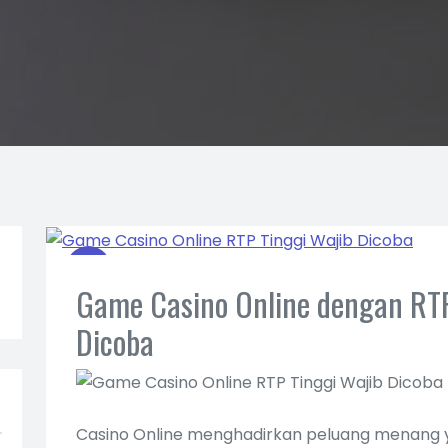
Game Casino Online dengan RTP
Dicoba
Casino Online menghadirkan peluang menang y