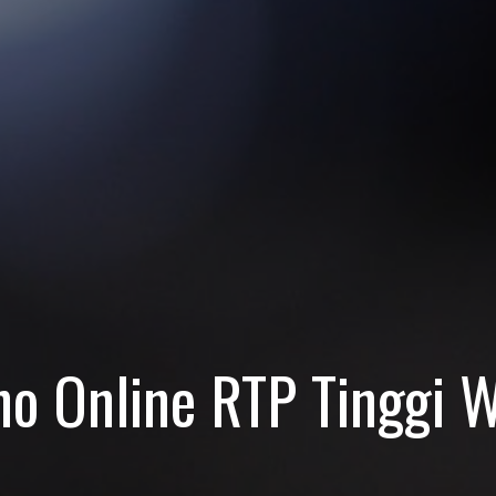
o Online RTP Tinggi W