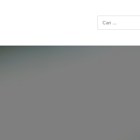
Cari
untuk: